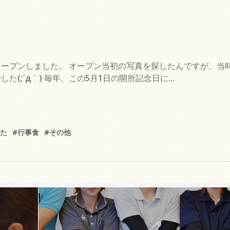
ープンしました。 オープン当初の写真を探したんですが、当
;´д｀) 毎年、この5月1日の開所記念日に...
ばた
#行事食
#その他