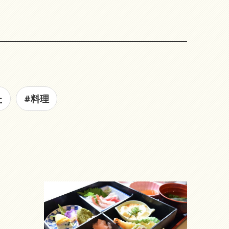
た
#料理