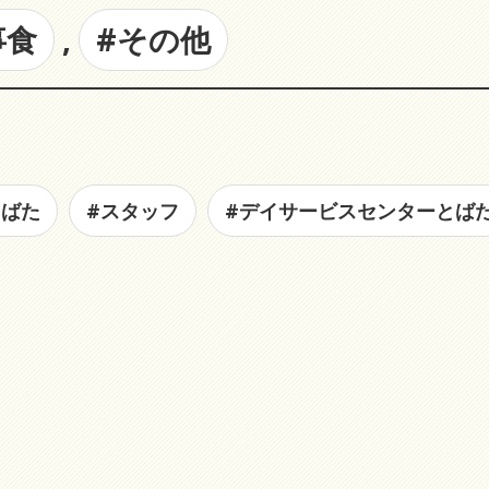
事食
,
#その他
とばた
#スタッフ
#デイサービスセンターとば