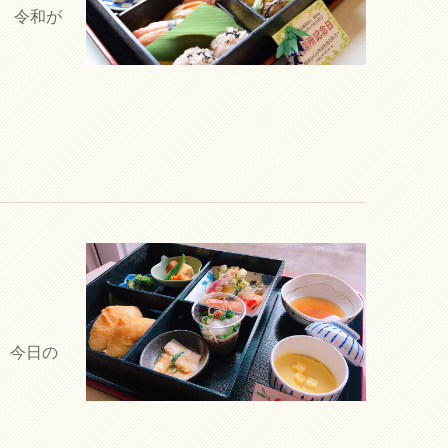
。 令和が
 今日の