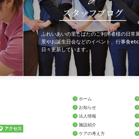
スタッフブログ
ち
ふれいあいの里とばたのご利用者様の日常
場
景やお誕生日会などのイベント、行事食etc
日々更新しています。
ホーム
お知らせ
法人情報
施設紹介
アクセス
ケアの考え方