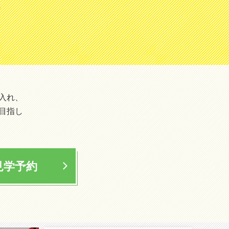
!
入れ、
目指し
見学予約