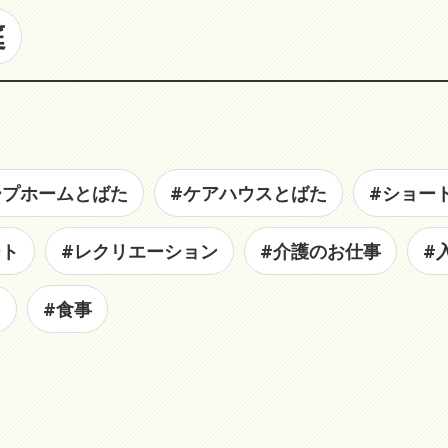
庭
ープホームとばた
#ケアハウスとばた
#ショー
ート
#レクリエーション
#介護のお仕事
#
た
#食事