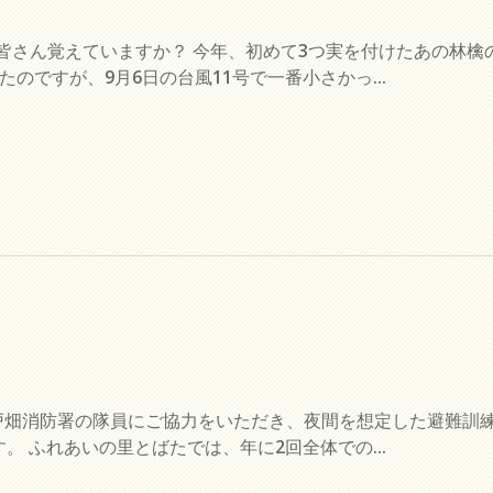
皆さん覚えていますか？ 今年、初めて3つ実を付けたあの林檎
のですが、9月6日の台風11号で一番小さかっ...
戸畑消防署の隊員にご協力をいただき、夜間を想定した避難訓
 ふれあいの里とばたでは、年に2回全体での...