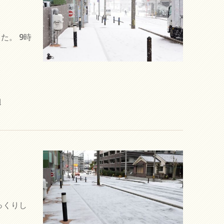
た。 9時
辺
っくりし