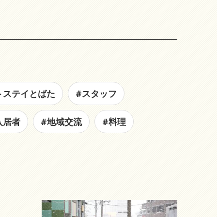
トステイとばた
#スタッフ
入居者
#地域交流
#料理