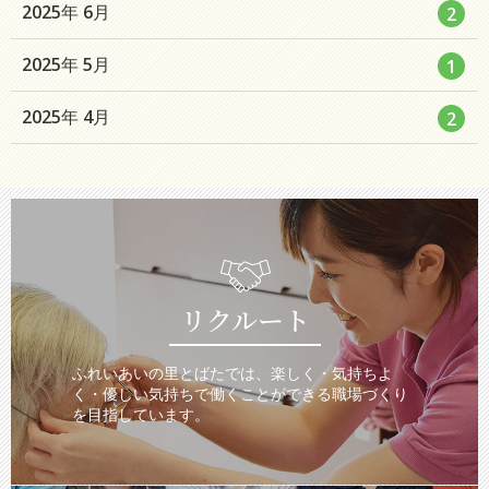
数
エ
件
2025年 6月
2
ト
ー
ン
リ
数
エ
件
2025年 5月
1
ト
ー
ン
リ
数
エ
件
2025年 4月
2
ト
ー
ン
リ
数
ト
ー
リ
数
ー
数
リクルート
ふれいあいの里とばたでは、楽しく・気持ちよ
く・優しい気持ちで働くことができる職場づくり
を目指しています。