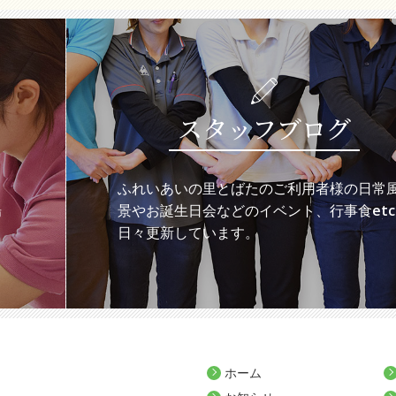
スタッフブログ
ち
ふれいあいの里とばたのご利用者様の日常
場
景やお誕生日会などのイベント、行事食etc
日々更新しています。
ホーム