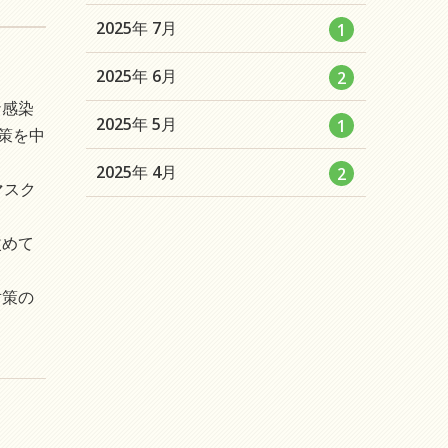
ン
リ
数
エ
件
2025年 7月
1
ト
ー
ン
リ
数
エ
件
2025年 6月
2
ト
ー
ン
ナ感染
リ
数
エ
件
2025年 5月
1
ト
策を中
ー
ン
リ
数
エ
件
2025年 4月
2
ト
ー
マスク
ン
リ
数
ト
ー
改めて
リ
数
ー
対策の
数