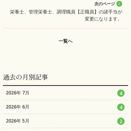
次のページ
栄養士、管理栄養士、調理職員【正職員】の諸手当が
変更になります。
一覧へ
過去の月別記事
エ
件
2026年 7月
4
ン
エ
件
2026年 6月
4
ト
ン
リ
エ
件
2026年 5月
2
ト
ー
ン
リ