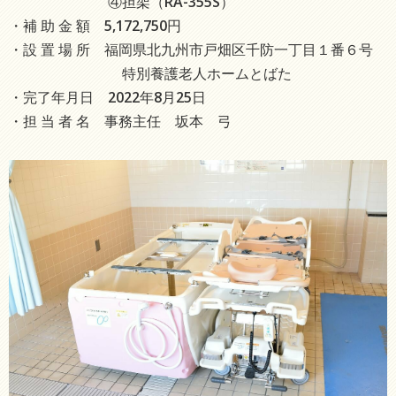
④担架（RA-355S）
・補 助 金 額 5,172,750円
・設 置 場 所 福岡県北九州市戸畑区千防一丁目１番６号
特別養護老人ホームとばた
・完了年月日 2022年8月25日
・担 当 者 名 事務主任 坂本 弓