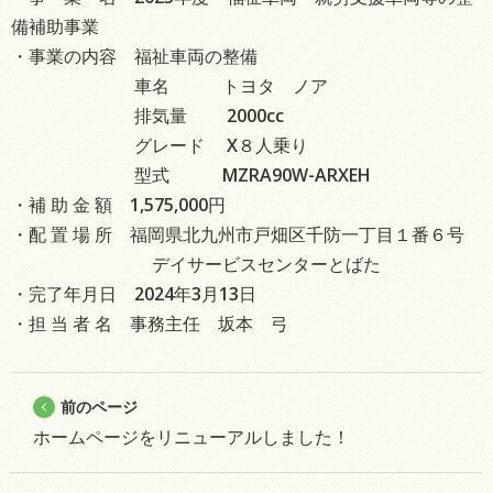
備補助事業
・事業の内容 福祉車両の整備
車名 トヨタ ノア
排気量 2000cc
グレード X８人乗り
型式 MZRA90W-ARXEH
・補 助 金 額 1,575,000円
・配 置 場 所 福岡県北九州市戸畑区千防一丁目１番６号
デイサービスセンターとばた
・完了年月日 2024年3月13日
・担 当 者 名 事務主任 坂本 弓
前のページ
ホームページをリニューアルしました！