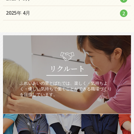
ト
ー
ン
リ
数
エ
件
2025年 4月
2
ト
ー
ン
リ
数
ト
ー
リ
数
ー
数
リクルート
ふれいあいの里とばたでは、楽しく・気持ちよ
く・優しい気持ちで働くことができる職場づくり
を目指しています。