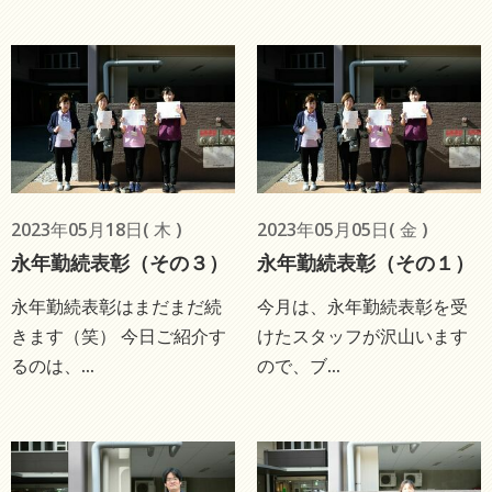
2023年05月18日( 木 )
2023年05月05日( 金 )
永年勤続表彰（その３）
永年勤続表彰（その１）
永年勤続表彰はまだまだ続
今月は、永年勤続表彰を受
きます（笑） 今日ご紹介す
けたスタッフが沢山います
るのは、...
ので、ブ...